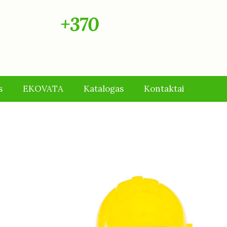
VA"
+370
s
EKOVATA
Katalogas
Kontaktai