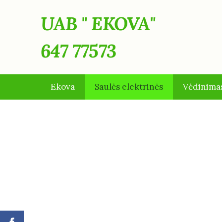
UAB " EKO
647 77573
Ekova
Saulės elektrinės
Vėdinima