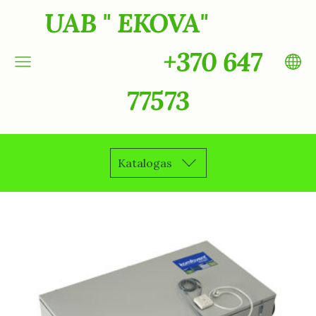
UAB " EKOVA"
+370 647
77573
Katalogas