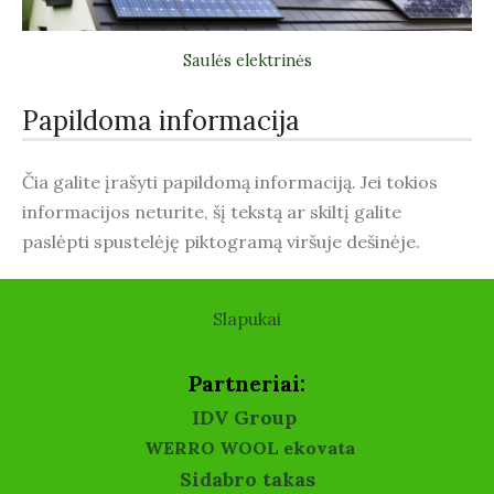
Saulės elektrinės
Papildoma informacija
Čia galite įrašyti papildomą informaciją. Jei tokios
informacijos neturite, šį tekstą ar skiltį galite
paslėpti spustelėję piktogramą viršuje dešinėje.
Slapukai
Partneriai:
IDV Group
WERRO WOOL ekovata
Sidabro takas