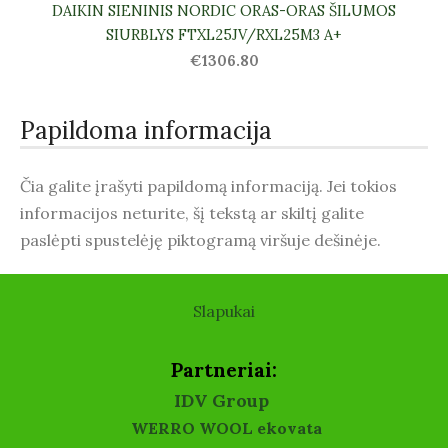
DAIKIN SIENINIS NORDIC ORAS-ORAS ŠILUMOS
SIURBLYS FTXL25JV/RXL25M3 A+
€1306.80
Papildoma informacija
Čia galite įrašyti papildomą informaciją. Jei tokios
informacijos neturite, šį tekstą ar skiltį galite
paslėpti spustelėję piktogramą viršuje dešinėje.
Slapukai
Partneriai:
IDV Group
WERRO WOOL ekovata