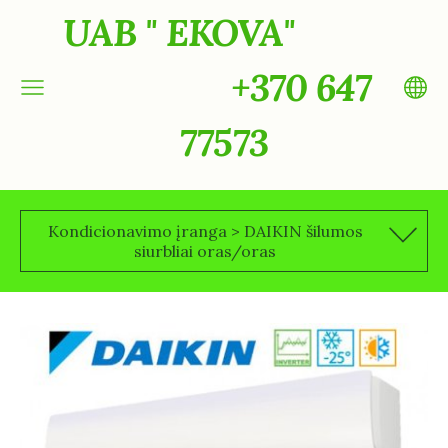
UAB " EKOVA"
+370 647
77573
Kondicionavimo įranga > DAIKIN šilumos
siurbliai oras/oras