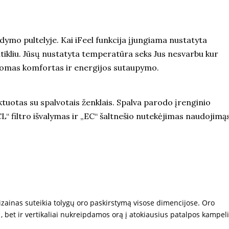
dymo pultelyje. Kai iFeel funkcija įjungiama nustatyta
ikliu. Jūsų nustatyta temperatūra seks Jus nesvarbu kur
ildomas komfortas ir energijos sutaupymo.
uotas su spalvotais ženklais. Spalva parodo įrenginio
CL“ filtro išvalymas ir „EC“ šaltnešio nutekėjimas naudojimąs
zainas suteikia tolygų oro paskirstymą visose dimencijose. Oro
 , bet ir vertikaliai nukreipdamos orą į atokiausius patalpos kampel