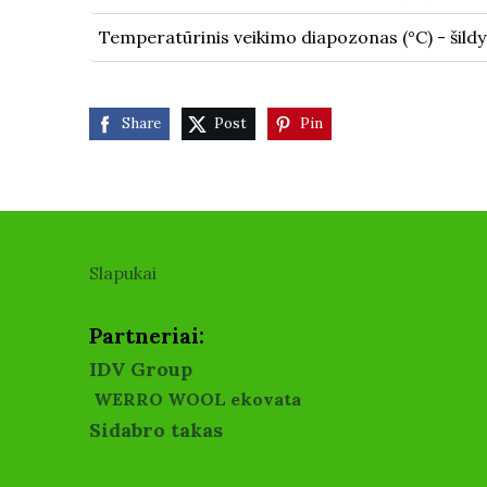
Temperatūrinis veikimo diapozonas (°C) - šild
Share
Post
Pin
Slapukai
Partneriai:
IDV Group
WERRO WOOL ekovata
Sidabro takas