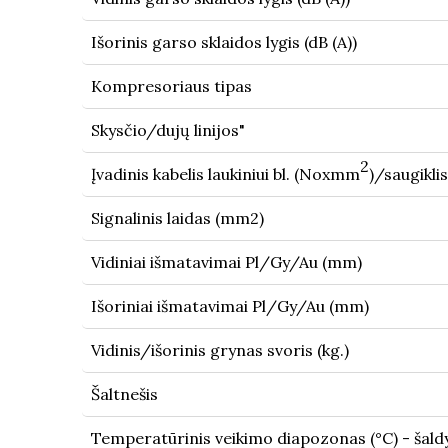
Išorinis garso sklaidos lygis (dB (A))
Kompresoriaus tipas
Skysčio/dujų linijos"
2
Įvadinis kabelis laukiniui bl. (Noxmm
)/saugiklis
Signalinis laidas (mm2)
Vidiniai išmatavimai Pl/Gy/Au (mm)
Išoriniai išmatavimai Pl/Gy/Au (mm)
Vidinis/išorinis grynas svoris (kg.)
Šaltnešis
Temperatūrinis veikimo diapozonas (°C) - šal