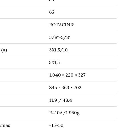
65
ROTACINIS
3/8"-5/8"
 (A)
3X1,5/10
5X1,5
1.040 × 220 × 327
845 × 363 × 702
11.9 / 48.4
R410A/1.950g
dymas
-15~50