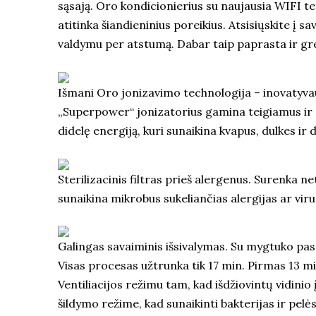
sąsają. Oro kondicionierius su naujausia WIFI te
atitinka šiandieninius poreikius. Atsisiųskite į
valdymu per atstumą. Dabar taip paprasta ir grei
Išmani Oro jonizavimo technologija – inovatyvau
„Superpower“ jonizatorius gamina teigiamus ir nei
didelę energiją, kuri sunaikina kvapus, dulkes ir d
Sterilizacinis filtras prieš alergenus. Surenka n
sunaikina mikrobus sukeliančias alergijas ar viru
Galingas savaiminis išsivalymas. Su mygtuko pasp
Visas procesas užtrunka tik 17 min. Pirmas 13 mi
Ventiliacijos režimu tam, kad išdžiovintų vidinio
šildymo režime, kad sunaikinti bakterijas ir pelės