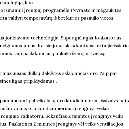
chnologija, kuri
 savo išmanųjį įrenginį programėlę INVmate ir mėgaukitės
ta valdyti temperatūrą iš bet kurios pasaulio vietos.
s jonizavimo technologija! Super galingas Jonizatorius.
giamus jonus. Kai šie jonai sklisdami susikerta jie išskiria
ūmus taip palikdami jūsų aplinką švarią ir šviežią.
et mažiausias dulkių dalelytes sklaidančias ore Taip pat
sines ligas pripildydamas .
audimu ant pultelio Jūsų oro kondicionierius išsivalys pats
nučių vidinis oro kondicionieriaus įrenginys veikia
 įrenginio radiatorių. Sekančias 2 minutes įrenginys veiks
ius. Paskutines 2 minutes įrenginys vėl veiks ventiliacijos