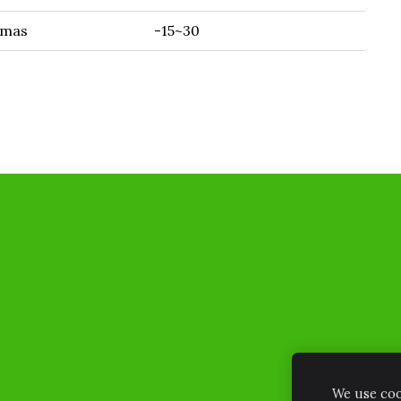
ymas
-15~30
We use cook