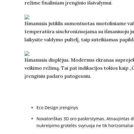
režime finaliniam įrenginio išsivalymui.
Išmanusis jutiklis sumontuotas nuotoliniame val
temperatūra sinchronizuojama su išmaniuoju jut
laikysite valdymo pultelį, taip suteikiamas pap
Išmanusis displėjus. Modernus ekranas suprojekt
veikimo režimą. Tai pat indikacijos tokios kaip „
įrenginiu padaro patogesniu.
Eco Design įrenginys
Novatoriškas 3D oro paskirstymas. Atnaujintas di
nukreipimo grotelės svyruoja ne tik horizontaliai