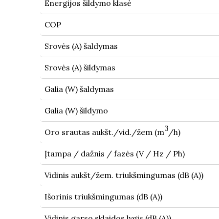
Energijos šildymo klasė
COP
Srovės (A) šaldymas
Srovės (A) šildymas
Galia (W) šaldymas
Galia (W) šildymo
3
Oro srautas aukšt./vid./žem (m
/h)
Įtampa / dažnis / fazės (V / Hz / Ph)
Vidinis aukšt/žem. triukšmingumas (dB (A))
Išorinis triukšmingumas (dB (A))
Vidinis garso sklaidos lygis (dB (A))