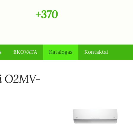
VA"
+370
s
EKOVATA
Katalogas
Kontaktai
fi O2MV-