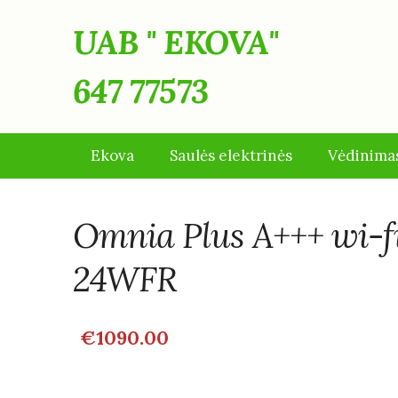
UAB " EKO
647 77573
Ekova
Saulės elektrinės
Vėdinima
Omnia Plus A+++ wi-
24WFR
€1090.00